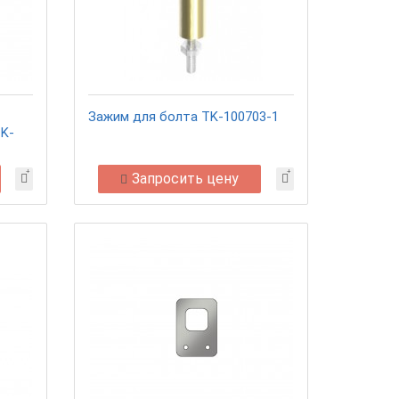
Зажим для болта TK-100703-1
TK-
Запросить цену