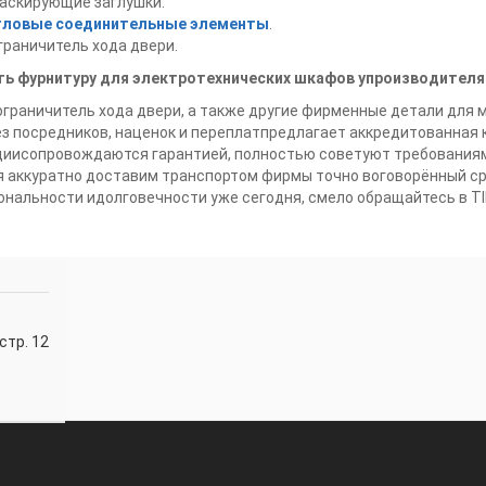
аскирующие заглушки.
гловые соединительные элементы
.
граничитель хода двери.
ть фурнитуру для электротехнических шкафов упроизводителя
граничитель хода двери, а также другие фирменные детали для
ез посредников, наценок и переплатпредлагает аккредитованная
циисопровождаются гарантией, полностью советуют требования
 аккуратно доставим транспортом фирмы точно воговорённый сро
нальности идолговечности уже сегодня, смело обращайтесь в T
стр. 12