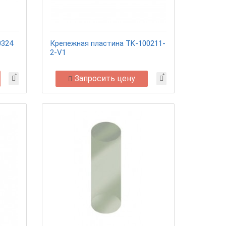
0324
Крепежная пластина TK-100211-
2-V1
Запросить цену