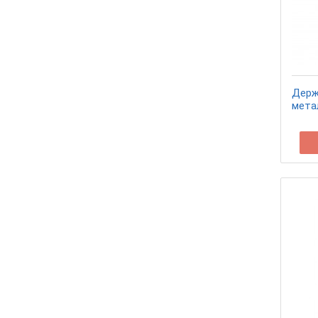
Держ
мета