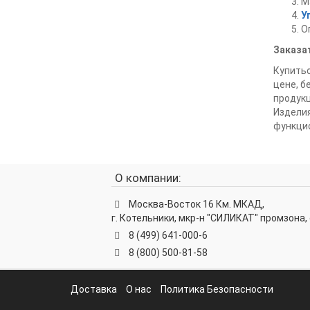
М
У
О
Заказа
Купитьо
цене, б
продук
Изделия
функцио
О компании:
Москва-Восток 16 Км. МКАД,
г. Котельники, мкр-н "СИЛИКАТ" промзона, 
8 (499) 641-000-6
8 (800) 500-81-58
Доставка
О нас
Политика Безопасности