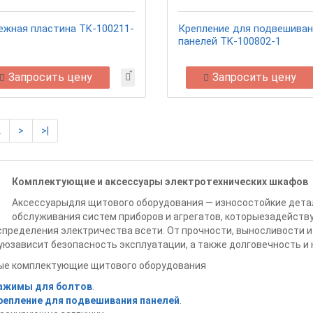
ежная пластина TK-100211-
Крепление для подвешиван
панелей TK-100802-1
Запросить цену
Запросить цену
2
>
>|
Комплектующие и аксессуары электротехнических шкафов
Аксессуарыдля щитового оборудования — износостойкие дета
обслуживания систем приборов и агрегатов, которыезадейству
пределения электричества всети. От прочности, выносливости и
юзависит безопасность эксплуатации, а также долговечность и
ые комплектующие щитового оборудования
ажимы для болтов
.
репление для подвешивания панелей
.