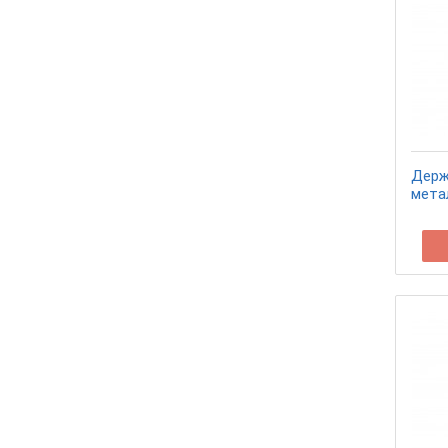
Держ
мета