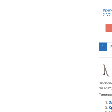
Креп
2-V2
1
перерас
напряму
Типичн
З
К